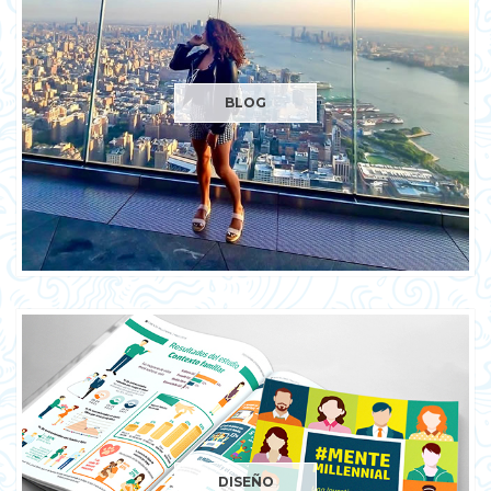
BLOG
DISEÑO