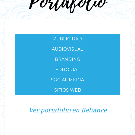
Portafolio
PUBLICIDAD
AUDIOVISUAL
BRANDING
EDITORIAL
SOCIAL MEDIA
SITIOS WEB
Ver portafolio en Behance