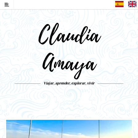
Español
Claudia
Amaya
Viajar, aprender, explorar, vivir