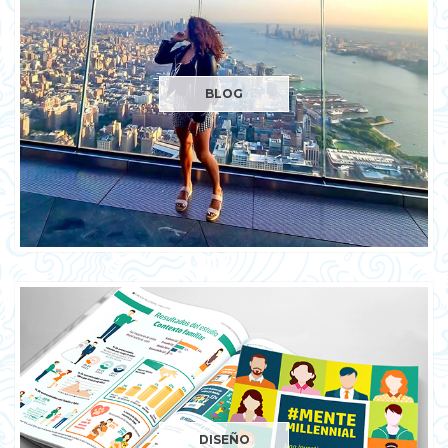
BLOG
DISEÑO