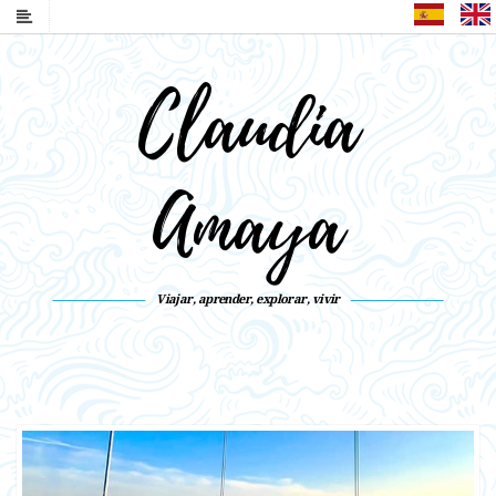
Español
Claudia
Amaya
Viajar, aprender, explorar, vivir