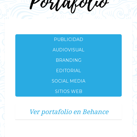
Portafolio
PUBLICIDAD
AUDIOVISUAL
BRANDING
EDITORIAL
SOCIAL MEDIA
SITIOS WEB
Ver portafolio en Behance