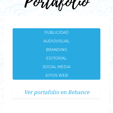
Portafolio
PUBLICIDAD
AUDIOVISUAL
BRANDING
EDITORIAL
SOCIAL MEDIA
SITIOS WEB
Ver portafolio en Behance