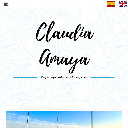
Español
Claudia
Amaya
Viajar, aprender, explorar, vivir