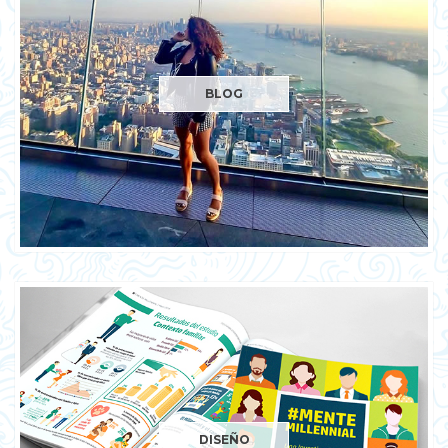
BLOG
DISEÑO