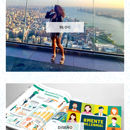
BLOG
DISEÑO